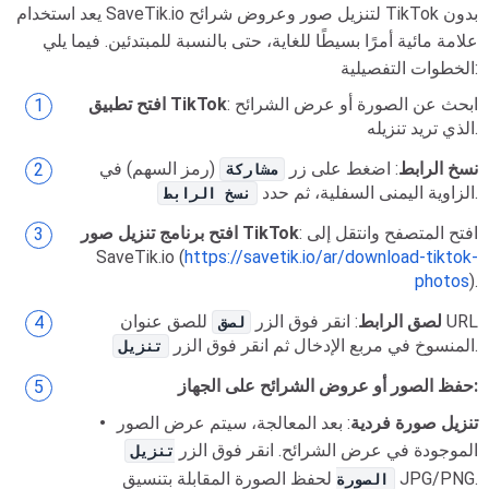
يعد استخدام SaveTik.io لتنزيل صور وعروض شرائح TikTok بدون
علامة مائية أمرًا بسيطًا للغاية، حتى بالنسبة للمبتدئين. فيما يلي
الخطوات التفصيلية:
: ابحث عن الصورة أو عرض الشرائح
افتح تطبيق TikTok
الذي تريد تنزيله.
نسخ الرابط
: اضغط على زر
(رمز السهم) في
مشاركة
.
الزاوية اليمنى السفلية، ثم حدد
نسخ الرابط
: افتح المتصفح وانتقل إلى
افتح برنامج تنزيل صور TikTok
SaveTik.io (
https://savetik.io/ar/download-tiktok-
photos
).
لصق الرابط
: انقر فوق الزر
للصق عنوان URL
لصق
.
المنسوخ في مربع الإدخال ثم انقر فوق الزر
تنزيل
حفظ الصور أو عروض الشرائح على الجهاز:
تنزيل صورة فردية
: بعد المعالجة، سيتم عرض الصور
الموجودة في عرض الشرائح. انقر فوق الزر
تنزيل
لحفظ الصورة المقابلة بتنسيق JPG/PNG.
الصورة