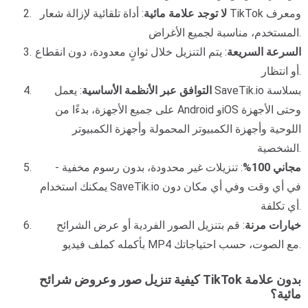
لا توجد علامة مائية
: أداة تلقائية لإزالة شعار TikTok ومعرف
المستخدم، مناسبة لجميع الأغراض.
السرعة السريعة
: يتم التنزيل خلال ثوانٍ معدودة، دون انقطاع
أو انتظار.
التوافق عبر الأنظمة الأساسية
: يعمل SaveTik.io بسلاسة
على جميع الأجهزة، بدءًا من Android وiOS وحتى الأجهزة
اللوحية وأجهزة الكمبيوتر المحمولة وأجهزة الكمبيوتر
الشخصية.
مجاني 100%
: تنزيلات غير محدودة، بدون رسوم مخفية -
يمكنك استخدام SaveTik.io في أي وقت وفي أي مكان دون
أي تكلفة.
خيارات مرنة
: قم بتنزيل الصور الفردية أو عرض الشرائح
بأكمله كملف فيديو MP4 مع الصوت، حسب احتياجاتك.
كيفية تنزيل صور وعروض شرائح TikTok بدون علامة
مائية؟