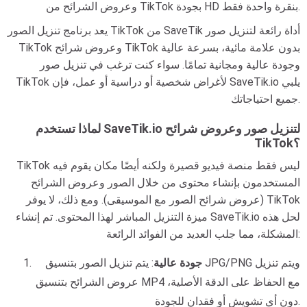
وعروض الشرائح من TikTok بجودة HD بنقرة واحدة فقط.
يعد برنامج تنزيل الصور TikTok من SaveTik أداة رائعة لتنزيل صور
TikTok وعروض شرائح TikTok بدون علامة مائية، بسرعة عالية
وجودة عالية ومجانية تمامًا. سواء كنت ترغب في تنزيل صور
TikTok لأغراض شخصية أو دراسية أو عمل، فإن SaveTik.io يلبي
جميع احتياجاتك.
لماذا تستخدم SaveTik.io لتنزيل صور وعروض شرائح
TikTok؟
TikTok ليس فقط منصة فيديو قصيرة ولكنه أيضًا مكان يقوم فيه
المستخدمون بإنشاء محتوى من خلال الصور وعروض الشرائح
(عروض شرائح الصور مع الموسيقى). ومع ذلك، لا يوفر TikTok
ميزة التنزيل المباشر لهذا المحتوى. تم إنشاء SaveTik.io لحل هذه
المشكلة، مما جلب العديد من الفوائد الرائعة:
جودة عالية
: يتم تنزيل الصور بتنسيق JPG/PNG ويتم تنزيل
عروض الشرائح بتنسيق MP4 مع الحفاظ على الدقة الأصلية،
دون أي تشويش أو فقدان للجودة.