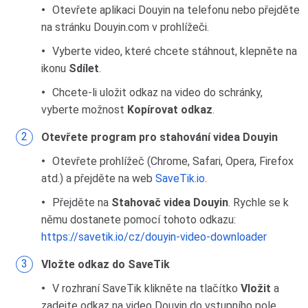
Otevřete aplikaci Douyin na telefonu nebo přejděte
na stránku Douyin.com v prohlížeči.
Vyberte video, které chcete stáhnout, klepněte na
ikonu
Sdílet
.
Chcete-li uložit odkaz na video do schránky,
vyberte možnost
Kopírovat odkaz
.
Otevřete program pro stahování videa Douyin
Otevřete prohlížeč (Chrome, Safari, Opera, Firefox
atd.) a přejděte na web
SaveTik.io
.
Přejděte na
Stahovač videa Douyin
. Rychle se k
němu dostanete pomocí tohoto odkazu:
https://savetik.io/cz/douyin-video-downloader
Vložte odkaz do SaveTik
V rozhraní SaveTik klikněte na tlačítko
Vložit
a
zadejte odkaz na video Douyin do vstupního pole.