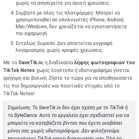
χωρίς να ανησυχείτε για όρια ή χρεώσεις.
Συμβατό με όλες τις πλατφόρμες: Μπορεί να
χρησιμοποιηθεί σε υπολογιστές iPhone, Android,
Mac/Windows, δεν χρειάζεται να εγκαταστήσετε
την εφαρμογή.
Εντελώς δωρεάν: Δεν απαιτείται εγγραφή
λογαριασμού, χωρίς κρυφές χρεώσεις.
Με το
SaveTik.io
, η διαδικασία
λήψης φωτογραφιών του
TikTok Notes
χωρίς λογότυπο ή υδατογράφημα γίνεται
γρήγορη και βολική. Ζήστε το τώρα για να αποθηκεύσετε
τις πιο δημιουργικές και ποιοτικές στιγμές από το
TikTok Notes!
Σημείωση
: Το SaveTik.io δεν έχει σχέση με το TikTok ή
το ByteDance. Αυτό το εργαλείο έχει σχεδιαστεί για να
μπορείτε να κατεβάζετε βίντεο που έχετε ανεβάσει
μόνοι σας χωρίς υδατογράφημα. Δεν φιλοξενούμε
περιεχόμενο TikTok στους διακομιστές μας. Όλα τα