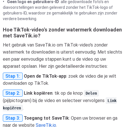
Geen logo en gebruikers-ID
: alle gedownloade foto's en
diavoorstellingen worden geleverd zonder het TikTok-logo of
gebruikers-ID, waardoor ze gemakkelijk te gebruiken zijn zonder
verdere bewerking.
Hoe TikTok-video's zonder watermerk downloaden
met SaveTik.io?
Het gebruik van SaveTik.io om TikTok-video's zonder
watermerk te downloaden is uiterst eenvoudig. Met slechts
een paar eenvoudige stappen kunt u de video op uw
apparaat opslaan. Hier zijn gedetailleerde instructies:
Stap 1:
Open de TikTok-app
: zoek de video die je wilt
downloaden op TikTok.
Stap 2:
Link kopiëren
: tik op de knop
Delen
(pijlpictogram) bij de video en selecteer vervolgens
Link
.
kopiëren
Stap 3:
Toegang tot SaveTik
: Open uw browser en ga
naar de website
SaveTik.io
.