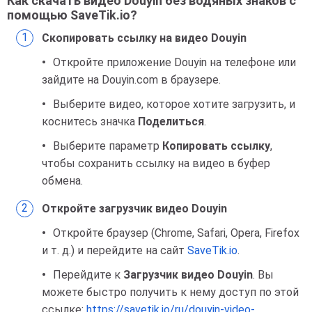
Как скачать видео Douyin без водяных знаков с
помощью SaveTik.io?
Скопировать ссылку на видео Douyin
Откройте приложение Douyin на телефоне или
зайдите на Douyin.com в браузере.
Выберите видео, которое хотите загрузить, и
коснитесь значка
Поделиться
.
Выберите параметр
Копировать ссылку
,
чтобы сохранить ссылку на видео в буфер
обмена.
Откройте загрузчик видео Douyin
Откройте браузер (Chrome, Safari, Opera, Firefox
и т. д.) и перейдите на сайт
SaveTik.io
.
Перейдите к
Загрузчик видео Douyin
. Вы
можете быстро получить к нему доступ по этой
ссылке:
https://savetik.io/ru/douyin-video-