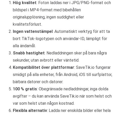
Hög kvalitet
: Foton laddas ner i JPG/PNG-format och
bildspel i MP4-format med bibehållen
originalupplösning, ingen suddighet eller
kvalitetsförlust.
Ingen vattenstämpel
: Automatiskt verktyg för att ta
bort TikTok-logotypen och användar-ID, lämpligt för
alla ändamål.
Snabb hastighet
: Nedladdningen sker på bara några
sekunder, utan avbrott eller väntetid.
Kompatibilitet över plattformar
: SaveTik.io fungerar
smidigt på alla enheter, från Android, iOS till surfplattor,
bärbara datorer och datorer.
100 % gratis
: Obegränsade nedladdningar, inga dolda
avgifter – du kan använda SaveTik.io när som helst och
var som helst utan någon kostnad.
Flexibla alternativ
: Ladda ner enskilda bilder eller hela