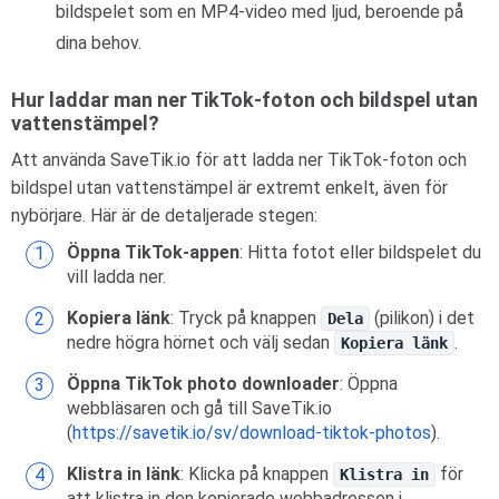
bildspelet som en MP4-video med ljud, beroende på
dina behov.
Hur laddar man ner TikTok-foton och bildspel utan
vattenstämpel?
Att använda SaveTik.io för att ladda ner TikTok-foton och
bildspel utan vattenstämpel är extremt enkelt, även för
nybörjare. Här är de detaljerade stegen:
Öppna TikTok-appen
: Hitta fotot eller bildspelet du
vill ladda ner.
Kopiera länk
: Tryck på knappen
(pilikon) i det
Dela
nedre högra hörnet och välj sedan
.
Kopiera länk
Öppna TikTok photo downloader
: Öppna
webbläsaren och gå till SaveTik.io
(
https://savetik.io/sv/download-tiktok-photos
).
Klistra in länk
: Klicka på knappen
för
Klistra in
att klistra in den kopierade webbadressen i