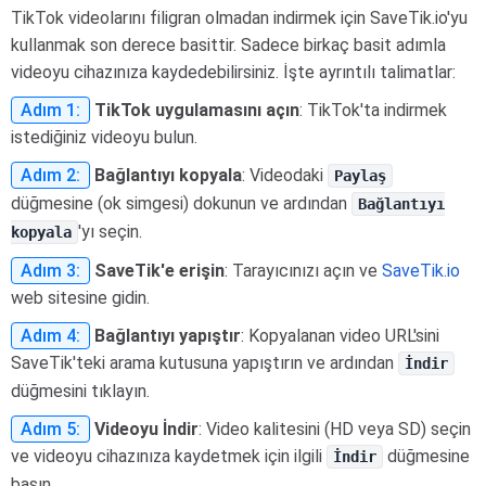
TikTok videolarını filigran olmadan indirmek için SaveTik.io'yu
kullanmak son derece basittir. Sadece birkaç basit adımla
videoyu cihazınıza kaydedebilirsiniz. İşte ayrıntılı talimatlar:
Adım 1:
TikTok uygulamasını açın
: TikTok'ta indirmek
istediğiniz videoyu bulun.
Adım 2:
Bağlantıyı kopyala
: Videodaki
Paylaş
düğmesine (ok simgesi) dokunun ve ardından
Bağlantıyı
'yı seçin.
kopyala
Adım 3:
SaveTik'e erişin
: Tarayıcınızı açın ve
SaveTik.io
web sitesine gidin.
Adım 4:
Bağlantıyı yapıştır
: Kopyalanan video URL'sini
SaveTik'teki arama kutusuna yapıştırın ve ardından
İndir
düğmesini tıklayın.
Adım 5:
Videoyu İndir
: Video kalitesini (HD veya SD) seçin
ve videoyu cihazınıza kaydetmek için ilgili
düğmesine
İndir
basın.