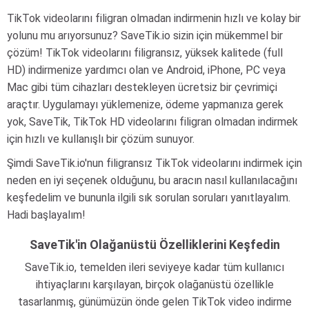
TikTok videolarını filigran olmadan indirmenin hızlı ve kolay bir
yolunu mu arıyorsunuz? SaveTik.io sizin için mükemmel bir
çözüm! TikTok videolarını filigransız, yüksek kalitede (full
HD) indirmenize yardımcı olan ve Android, iPhone, PC veya
Mac gibi tüm cihazları destekleyen ücretsiz bir çevrimiçi
araçtır. Uygulamayı yüklemenize, ödeme yapmanıza gerek
yok, SaveTik, TikTok HD videolarını filigran olmadan indirmek
için hızlı ve kullanışlı bir çözüm sunuyor.
Şimdi SaveTik.io'nun filigransız TikTok videolarını indirmek için
neden en iyi seçenek olduğunu, bu aracın nasıl kullanılacağını
keşfedelim ve bununla ilgili sık sorulan soruları yanıtlayalım.
Hadi başlayalım!
SaveTik'in Olağanüstü Özelliklerini Keşfedin
SaveTik.io, temelden ileri seviyeye kadar tüm kullanıcı
ihtiyaçlarını karşılayan, birçok olağanüstü özellikle
tasarlanmış, günümüzün önde gelen TikTok video indirme