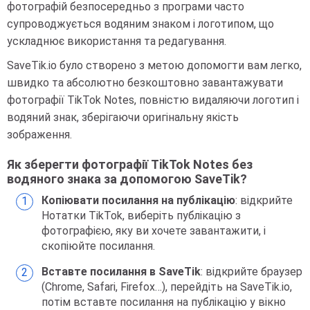
фотографій безпосередньо з програми часто
супроводжується водяним знаком і логотипом, що
ускладнює використання та редагування.
SaveTik.io було створено з метою допомогти вам легко,
швидко та абсолютно безкоштовно завантажувати
фотографії TikTok Notes, повністю видаляючи логотип і
водяний знак, зберігаючи оригінальну якість
зображення.
Як зберегти фотографії TikTok Notes без
водяного знака за допомогою SaveTik?
Копіювати посилання на публікацію
: відкрийте
Нотатки TikTok, виберіть публікацію з
фотографією, яку ви хочете завантажити, і
скопіюйте посилання.
Вставте посилання в SaveTik
: відкрийте браузер
(Chrome, Safari, Firefox…), перейдіть на SaveTik.io,
потім вставте посилання на публікацію у вікно