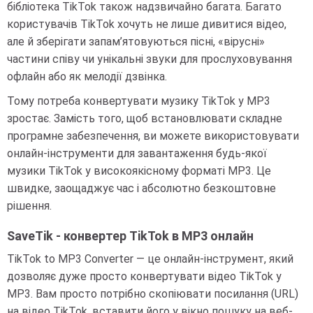
бібліотека TikTok також надзвичайно багата. Багато
користувачів TikTok хочуть не лише дивитися відео,
але й зберігати запам’ятовуються пісні, «вірусні»
частини співу чи унікальні звуки для прослуховування
офлайн або як мелодії дзвінка.
Тому потреба конвертувати музику TikTok у MP3
зростає. Замість того, щоб встановлювати складне
програмне забезпечення, ви можете використовувати
онлайн-інструменти для завантаження будь-якої
музики TikTok у високоякісному форматі MP3. Це
швидке, заощаджує час і абсолютно безкоштовне
рішення.
SaveTik - конвертер TikTok в MP3 онлайн
TikTok to MP3 Converter — це онлайн-інструмент, який
дозволяє дуже просто конвертувати відео TikTok у
MP3. Вам просто потрібно скопіювати посилання (URL)
на відео TikTok, вставити його у вікно пошуку на веб-