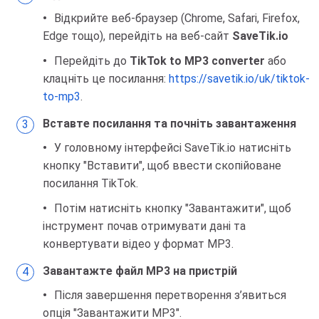
Відкрийте веб-браузер (Chrome, Safari, Firefox,
Edge тощо), перейдіть на веб-сайт
SaveTik.io
Перейдіть до
TikTok to MP3 converter
або
клацніть це посилання:
https://savetik.io/uk/tiktok-
to-mp3
.
Вставте посилання та почніть завантаження
У головному інтерфейсі SaveTik.io натисніть
кнопку "Вставити", щоб ввести скопійоване
посилання TikTok.
Потім натисніть кнопку "Завантажити", щоб
інструмент почав отримувати дані та
конвертувати відео у формат MP3.
Завантажте файл MP3 на пристрій
Після завершення перетворення з’явиться
опція "Завантажити MP3".