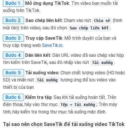
Bước 1:
Mở ứng dụng TikTok
: Tìm video bạn muốn tải
xuống trên TikTok.
Bước 2:
Sao chép liên kết
: Chạm vào nút
(hình
Chia sẻ
mũi tên) trên video, sau đó chọn
.
Sao chép liên kết
Bước 3:
Truy cập SaveTik
: Mở trình duyệt của bạn và
truy cập trang web
SaveTik.io
.
Bước 4:
Dán liên kết
: Dán URL video đã sao chép vào hộp
tìm kiếm trên SaveTik, sau đó nhấp vào nút
.
Tải xuống
Bước 5:
Tải xuống video
: Chọn chất lượng video (HD hoặc
SD) và nhấn nút
tương ứng để lưu video vào
Tải xuống
thiết bị của bạn.
Bước 6:
Kiểm tra tệp
: Sau khi tải xuống hoàn tất. Trên
điện thoại, hãy vào thư mục
; Trên máy
Tệp → Tải xuống
tính, hãy kiểm tra trong thư mục tải xuống mặc định.
Tại sao nên chọn SaveTik để tải xuống video TikTok