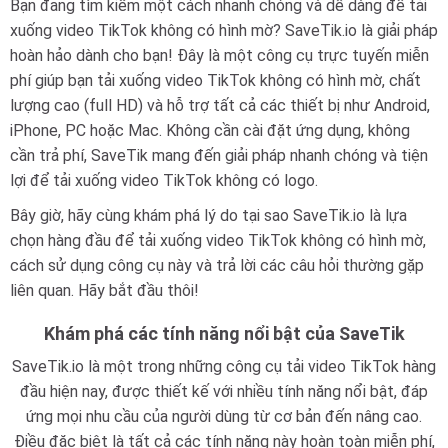
Bạn đang tìm kiếm một cách nhanh chóng và dễ dàng để tải
xuống video TikTok không có hình mờ? SaveTik.io là giải pháp
hoàn hảo dành cho bạn! Đây là một công cụ trực tuyến miễn
phí giúp bạn tải xuống video TikTok không có hình mờ, chất
lượng cao (full HD) và hỗ trợ tất cả các thiết bị như Android,
iPhone, PC hoặc Mac. Không cần cài đặt ứng dụng, không
cần trả phí, SaveTik mang đến giải pháp nhanh chóng và tiện
lợi để tải xuống video TikTok không có logo.
Bây giờ, hãy cùng khám phá lý do tại sao SaveTik.io là lựa
chọn hàng đầu để tải xuống video TikTok không có hình mờ,
cách sử dụng công cụ này và trả lời các câu hỏi thường gặp
liên quan. Hãy bắt đầu thôi!
Khám phá các tính năng nổi bật của SaveTik
SaveTik.io là một trong những công cụ tải video TikTok hàng
đầu hiện nay, được thiết kế với nhiều tính năng nổi bật, đáp
ứng mọi nhu cầu của người dùng từ cơ bản đến nâng cao.
Điều đặc biệt là tất cả các tính năng này hoàn toàn miễn phí,